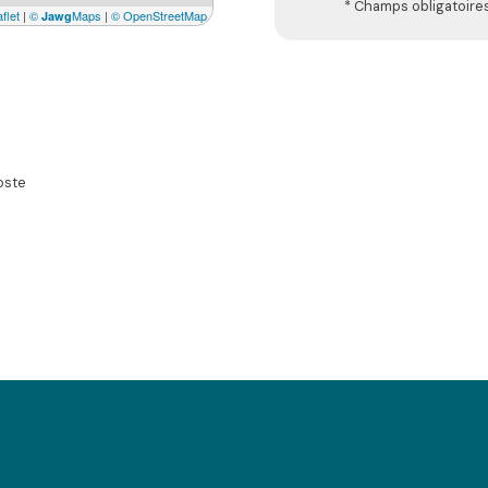
* Champs obligatoire
flet
|
©
Maps
|
© OpenStreetMap
Jawg
oste