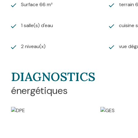
Surface 66 m²
terrain 
1 salle(s) d'eau
cuisine 
2 niveau(x)
vue dég
DIAGNOSTICS
énergétiques