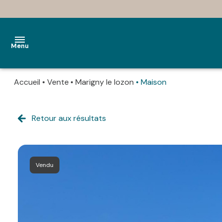
Menu
Accueil
Vente
Marigny le lozon
Maison
accueil
ventes
Retour aux résultats
locations
notre
Vendu
agence
estimation
contact