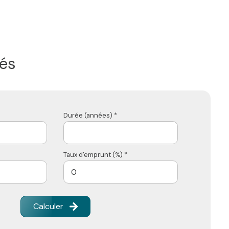
és
Durée (années) *
Taux d'emprunt (%) *
Calculer