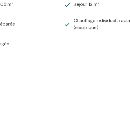
605 m²
séjour 12 m²
Chauffage individuel : radi
séparée
(electrique)
agée