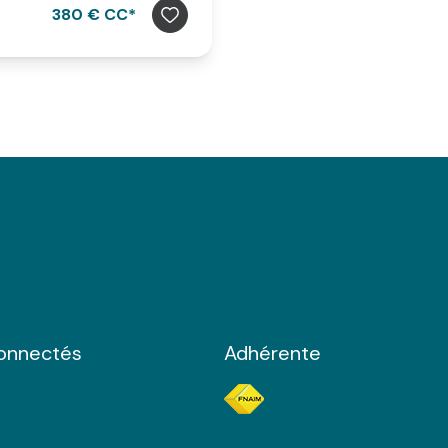
380 € CC*
connectés
Adhérente