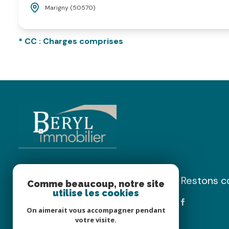
Marigny (50570)
* CC : Charges comprises
restons 
BERYL IMMOBILIER
Comme beaucoup, notre site
utilise les cookies
0233560660
On aimerait vous accompagner pendant
agence@beryl-immobilier.fr
votre visite.
4 place du Docteur Guillard